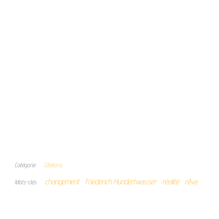
Catégorie
Citations
changement
Friederich Hundertwasser
réalité
rêve
Mots-clés