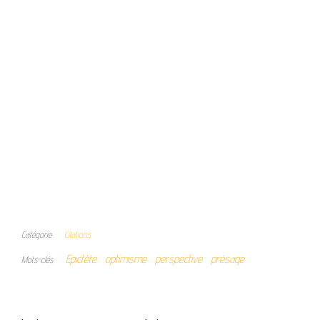
Catégorie
Citations
Epictète
optimisme
perspective
présage
Mots-clés