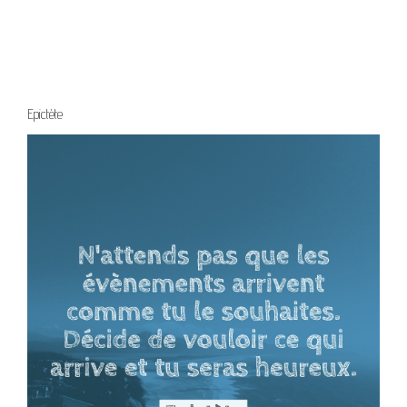
Epictète