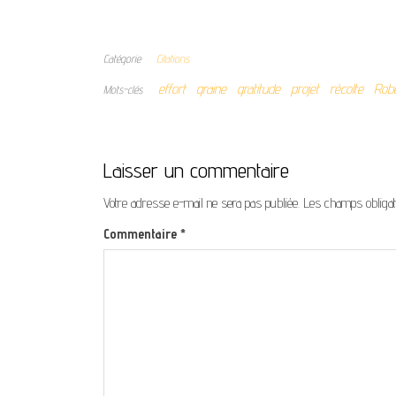
Catégorie
Citations
effort
graine
gratitude
projet
récolte
Robe
Mots-clés
Laisser un commentaire
Votre adresse e-mail ne sera pas publiée.
Les champs obligat
Commentaire
*