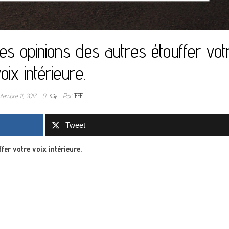
des opinions des autres étouffer vot
oix intérieure.
ptembre 11, 2017
0
Par
JEFF
Tweet
fer votre voix intérieure.