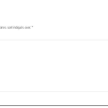
oires sont indiqués avec
*