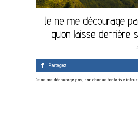
Je ne me décourage pas
qu’on laisse derrière 
f
Partagez
Je ne me décourage pas, car chaque tentative infruc