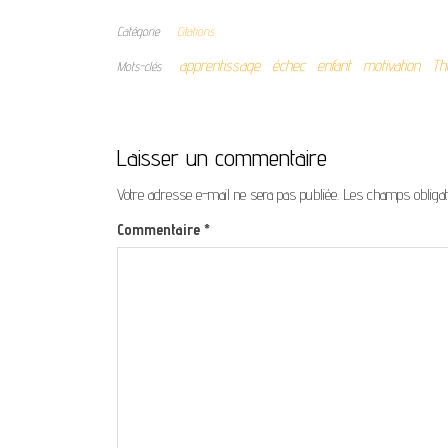
Catégorie
Citations
apprentissage
échec
enfant
motivation
Th
Mots-clés
Laisser un commentaire
Votre adresse e-mail ne sera pas publiée.
Les champs obligat
Commentaire
*