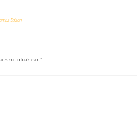
omas Edison
oires sont indiqués avec
*