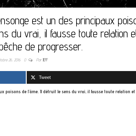
nsonge est un des principaux pois
ens du vrai, il fausse toute relation e
êche de progresser.
tobre 26, 2016
0
Par
JEFF
Tweet
oisons de l’âme. Il détruit le sens du vrai, il fausse toute relation e