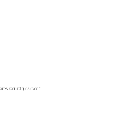
oires sont indiqués avec
*