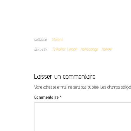
Catégorie
Citations
Frédéric Lenoir
mensonge
mentir
Mots-clés
Laisser un commentaire
Votre adresse e-mail ne sera pas publiée.
Les champs obligat
Commentaire
*