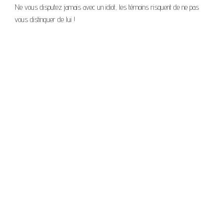
Ne vous disputez jamais avec un idiot, les témoins risquent de ne pas
vous distinguer de lui !