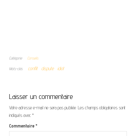
Catégorie
Conseils
conflit
dispute
idiot
Mots-clés
Laisser un commentaire
Votre adresse e-mail ne sera pas publiée.
Les champs obligatoires sont
indiqués avec
*
Commentaire
*