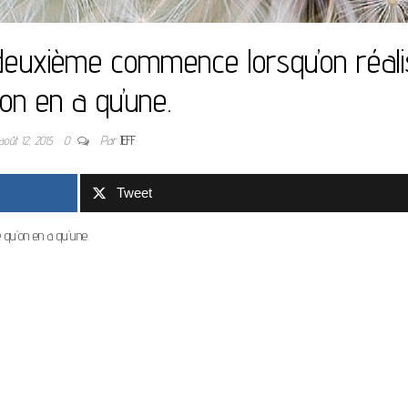
 deuxième commence lorsqu’on réal
’on en a qu’une.
août 12, 2015
0
Par
JEFF
Tweet
qu’on en a qu’une.