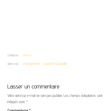
Catégorie
Citations
changement
Laurent Gounelle
Mots-clés
Laisser un commentaire
Votre adresse e-mail ne sera pas publiée.
Les champs obligatoires sont
indiqués avec
*
Commentaire
*