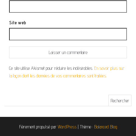
Site web
Ce site utilise Akismet pour réduire les indésirables.
En savoir plus sur
la façon dont les données de vos commentaires sont traitées
.
Rechercher :
Fièrement propulsé par
WordPress
|
Thème :
Balanced Blog