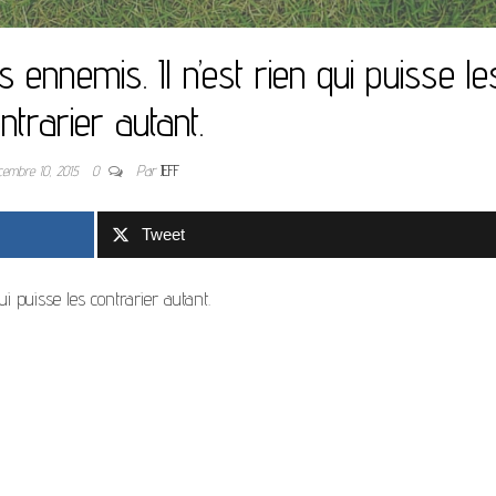
ennemis. Il n’est rien qui puisse le
ntrarier autant.
cembre 10, 2015
0
Par
JEFF
Tweet
i puisse les contrarier autant.