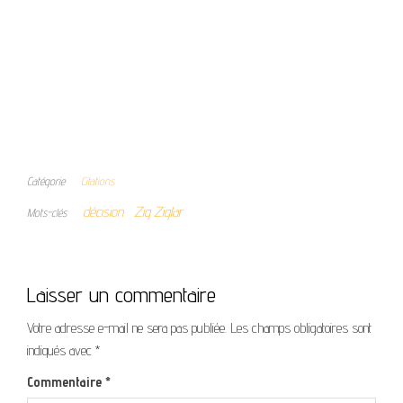
Catégorie
Citations
décision
Zig Ziglar
Mots-clés
Laisser un commentaire
Votre adresse e-mail ne sera pas publiée.
Les champs obligatoires sont
indiqués avec
*
Commentaire
*