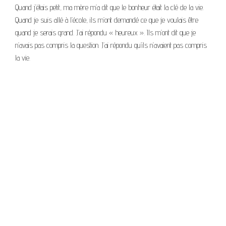
Quand j’étais petit, ma mère m’a dit que le bonheur était la clé de la vie.
Quand je suis allé à l’école, ils m’ont demandé ce que je voulais être
quand je serais grand. J’ai répondu « heureux ». Ils m’ont dit que je
n’avais pas compris la question. J’ai répondu qu’ils n’avaient pas compris
la vie.