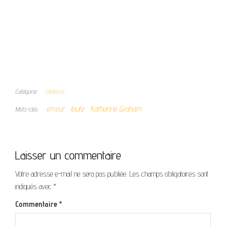
Catégorie
Citations
erreur
faute
Katharine Graham
Mots-clés
Laisser un commentaire
Votre adresse e-mail ne sera pas publiée.
Les champs obligatoires sont
indiqués avec
*
Commentaire
*