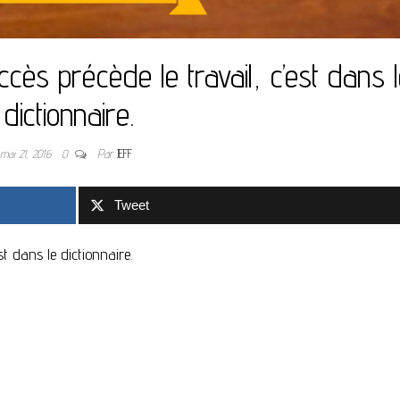
ccès précède le travail, c’est dans 
dictionnaire.
mai 21, 2016
0
Par
JEFF
Tweet
st dans le dictionnaire.