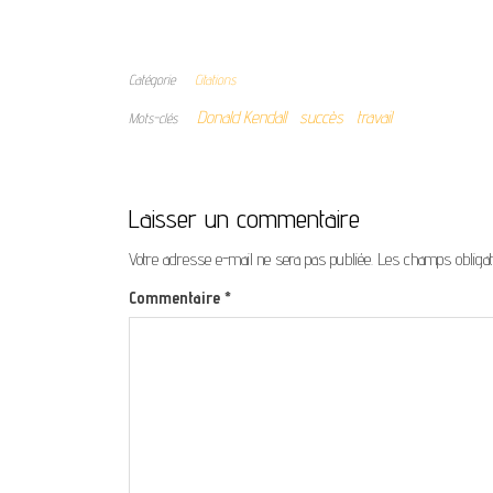
Catégorie
Citations
Donald Kendall
succès
travail
Mots-clés
Laisser un commentaire
Votre adresse e-mail ne sera pas publiée.
Les champs obligat
Commentaire
*