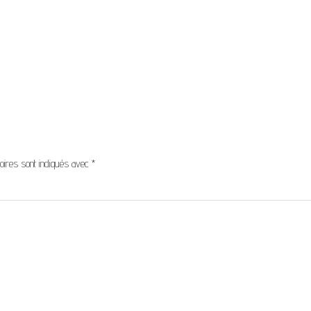
oires sont indiqués avec
*