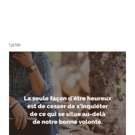
Epictète