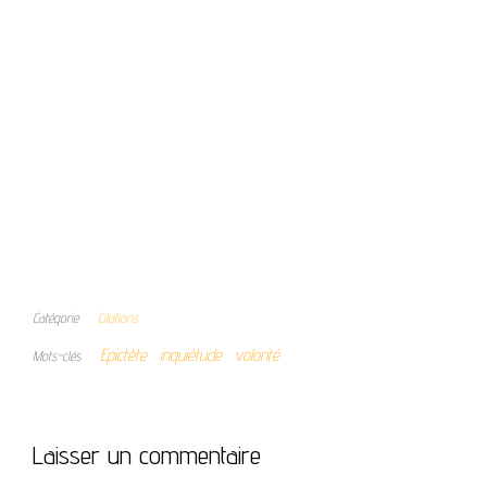
Catégorie
Citations
Epictète
inquiétude
volonté
Mots-clés
Laisser un commentaire