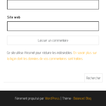
Site web
Ce site utilise Akismet pour réduire les indésirables.
En savoir plus sur
la façon dont les données de vos commentaires sont traitées
.
Rechercher :
Fièrement propulsé par
WordPress
|
Thème :
Balanced Blog