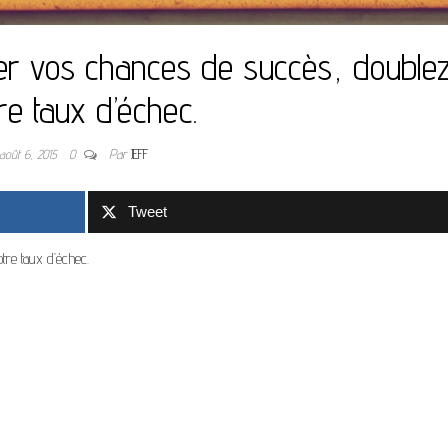
rer vos chances de succès, double
re taux d’échec.
août 6, 2015
0
Par
JEFF
Tweet
re taux d’échec.