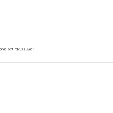
oires sont indiqués avec
*