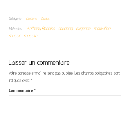
Catégorie
Citations
Vidéos
Anthony Robbins
coaching
exigence
motivation
Mots-clés
réussir
réussite
Laisser un commentaire
Votre adresse e-mail ne sera pas publiée.
Les champs obligatoires sont
indiqués avec
*
Commentaire
*