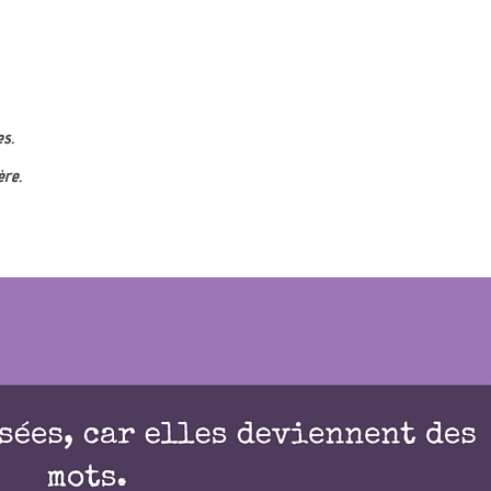
es.
ère.