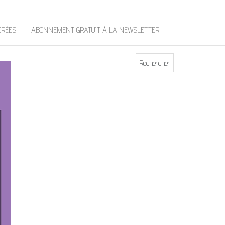
t
e
r
ÉRÉES
ABONNEMENT GRATUIT À LA NEWSLETTER
Rechercher :