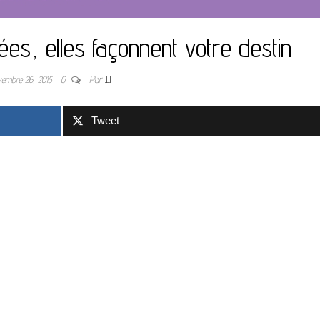
ées, elles façonnent votre destin
vembre 26, 2015
0
Par
JEFF
Tweet