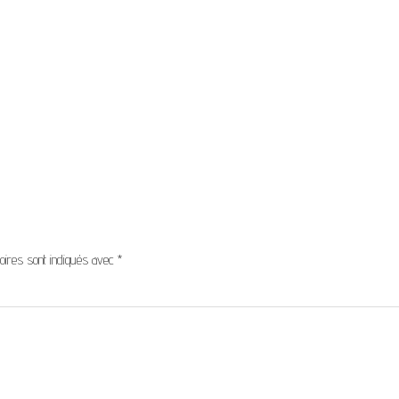
oires sont indiqués avec
*