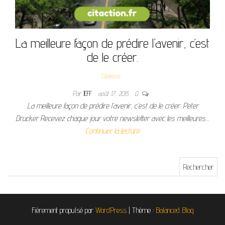
La meilleure façon de prédire l’avenir, c’est
de le créer.
Citations
Par
JEFF
août 17, 2015
0
La meilleure façon de prédire l’avenir, c’est de le créer. Peter
Drucker Recevez chaque jour votre newsletter avec les meilleures…
Continuer la lecture
Rechercher :
Fièrement propulsé par
WordPress
|
Thème :
Balanced Blog