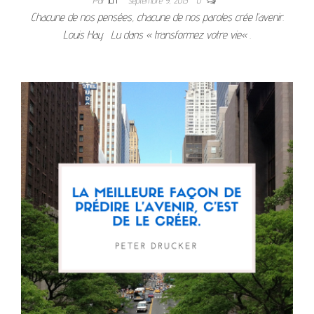
Par
JEFF
septembre 9, 2015
0
Chacune de nos pensées, chacune de nos paroles crée l’avenir.
Louis Hay Lu dans « transformez votre vie« .