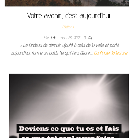
Votre avenir, c’est aujourd’hui.
Citations
Par
JEFF
mars 25, 2017
0
« Le fardeau de demain ajouté à celui de la veille et porté
aujourd’hui, forme un poids tel qu’il fera fléchir…
Continuer la lecture