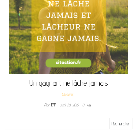
Un gagnant ne lâche jamais
Citations
Par
JEFF
avril 28, 2015
0
Rechercher :