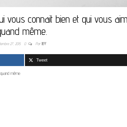
qui vous connait bien et qui vous ai
quand même.
tembre 27, 2015
0
Par
JEFF
Tweet
me quand même.