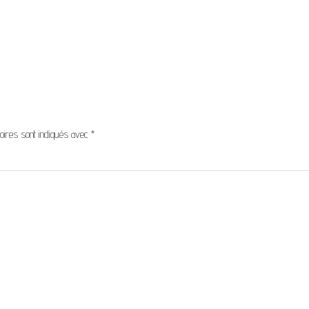
oires sont indiqués avec
*