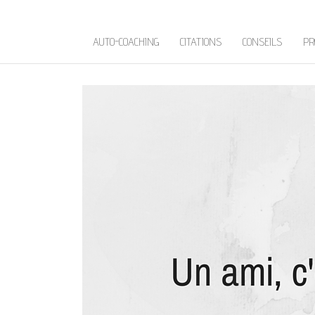
AUTO-COACHING
CITATIONS
CONSEILS
PR