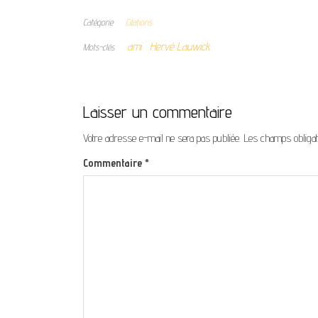
Catégorie
Citations
ami
Hervé Lauwick
Mots-clés
Laisser un commentaire
Votre adresse e-mail ne sera pas publiée.
Les champs obligat
Commentaire
*