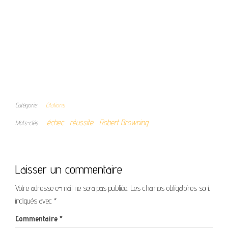
Catégorie
Citations
échec
réussite
Robert Browning.
Mots-clés
Laisser un commentaire
Votre adresse e-mail ne sera pas publiée.
Les champs obligatoires sont
indiqués avec
*
Commentaire
*