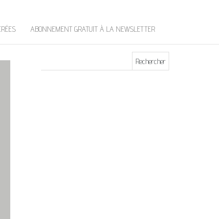
t
e
r
ÉRÉES
ABONNEMENT GRATUIT À LA NEWSLETTER
Rechercher :