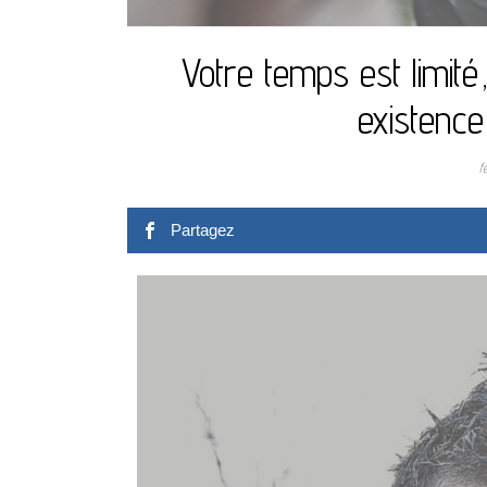
Votre temps est limit
existence
f
Partagez