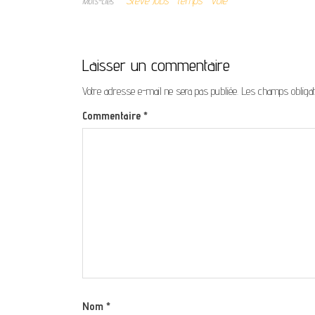
Steve Jobs
temps
voie
Mots-clés
Laisser un commentaire
Votre adresse e-mail ne sera pas publiée.
Les champs obligat
Commentaire
*
Nom
*