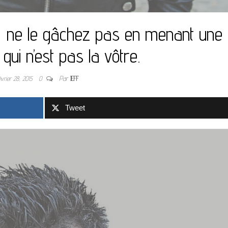
é, ne le gâchez pas en menant une
 qui n’est pas la vôtre.
évrier 28, 2015
0
Par
JEFF
Tweet