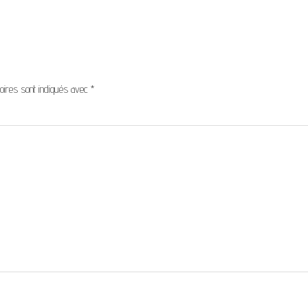
oires sont indiqués avec
*