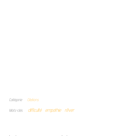
Catégorie
Citations
difficulté
empathie
rêver
Mots-clés