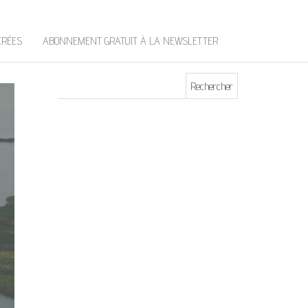
t
e
r
ÉRÉES
ABONNEMENT GRATUIT À LA NEWSLETTER
Rechercher :