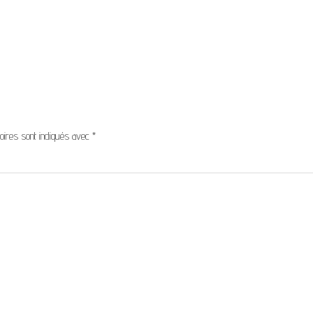
oires sont indiqués avec
*