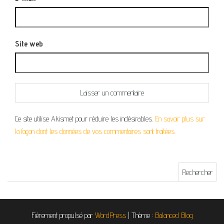
Site web
Ce site utilise Akismet pour réduire les indésirables.
En savoir plus sur
la façon dont les données de vos commentaires sont traitées
.
Rechercher :
Fièrement propulsé par
WordPress
|
Thème :
Balanced Blog