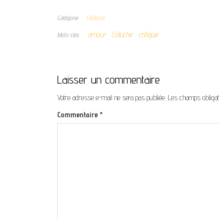
Catégorie
Citations
amour
Coluche
critique
Mots-clés
Laisser un commentaire
Votre adresse e-mail ne sera pas publiée.
Les champs obligat
Commentaire
*