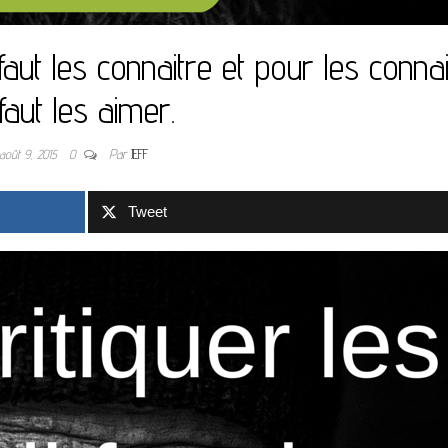
 faut les connaitre et pour les connai
l faut les aimer.
août 9, 2015
0
Par
JEFF
Tweet