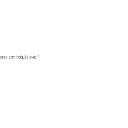
oires sont indiqués avec
*